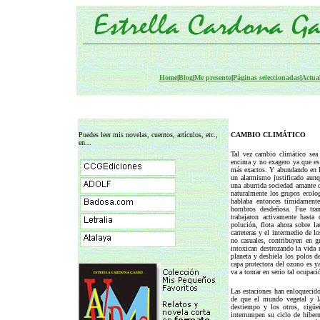
Home
|
Blog
|
Me presento
|
Páginas seleccionadas
|
Actua
Puedes leer mis novelas, cuentos, artículos, etc.,
CAMBIO CLIMÁTICO
en...
Tal vez cambio climático sea
encima y no exagero ya que es l
más exactos. Y abundando en lo
un alarmismo justificado aun
una aburrida sociedad amante d
naturalmente los grupos ecolog
hablaba entonces tímidament
hombros desdeñosa. Fue tran
trabajaron activamente hasta
polución, flota ahora sobre l
carreteras y el intermedio de l
no casuales, contribuyen en gr
intoxican destrozando la vida 
planeta y deshiela los polos d
capa protectora del ozono es 
va a tomar en serio tal ocupaci
Las estaciones han enloquecido
de que el mundo vegetal y la
destiempo y los otros, cigüe
interrumpen su ciclo de hiber