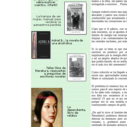
manos a la obra, me parece qu
extinguirán a nosotros... Pien
Aunque todavía existe una esp
abocando y parece una ironía d
combustible que actualmente e
descienden las cotizaciones en 
Claro que si el pánico, con s
más inocentes, no se apodera de
fuentes de energía tan menospre
limpias y no contaminantes has
las centrales nucleares, por más
Si lo que se teme es que muc
sustituir un producto por o
impulsados por la energía eléct
y así un amplio abanico de pos
que podría hacerlo de no media
ser el más rico del cementerio?
Como solución se ha llegado a 
existe uno aprovechable mient
Marte si colonizarlo lo converti
El problema lo tenemos hoy en 
somos para él una especie de 
lo ha dado todo siempre, a no
nos falta nos secaremos al s
todavía? (Y que no se me res
porque eso es una medida m
construyendo campos de golf).
¿De qué le sirve al hombre des
Naturaleza?; podremos detecta
detectar un terremoto pero n
tsunami, y, ¿podemos acaso e
sembrado de arsenales atómicos