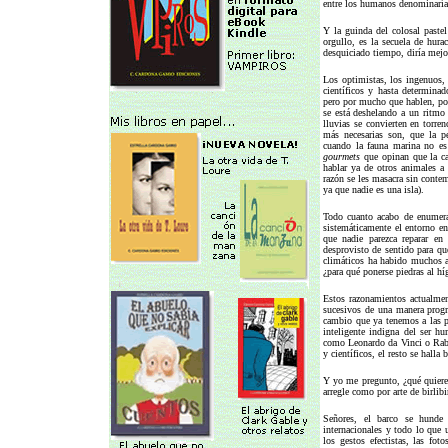
entre los humanos denominaría
Y la guinda del colosal paste
orgullo, es la secuela de hura
desquiciado tiempo, diría mejo
Los optimistas, los ingenuos, 
científicos y hasta determinad
pero por mucho que hablen, por
se está deshelando a un ritmo 
lluvias se convierten en torre
más necesarias son, que la 
cuando la fauna marina no es
gourmets
que opinan que la ca
hablar ya de otros animales a
razón se les masacra sin contem
ya que nadie es una isla).
Todo cuanto acabo de enumerar
sistemáticamente el entorno en
que nadie parezca reparar en
desprovisto de sentido para q
climáticos ha habido muchos a 
¿para qué ponerse piedras al hí
Estos razonamientos actualmen
sucesivos de una manera prog
cambio que ya tenemos a las 
inteligente indigna del ser h
como Leonardo da Vinci o Rabin
y científicos, el resto se halla 
Y yo me pregunto, ¿qué quieren
arregle como por arte de birlib
Señores, el barco se hunde 
internacionales y todo lo que u
los gestos efectistas, las fo