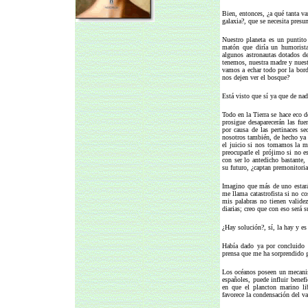
Bien, entonces, ¿a qué tanta van
galaxia?, que se necesita pres
Nuestro planeta es un puntito
matón que diría un humorist
algunos astronautas dotados de
tenemos, nuestra madre y nuestr
vamos a echar todo por la bord
nos dejen ver el bosque?
Está visto que sí ya que de nad
Todo en la Tierra se hace eco de
prosigue desaparecerán las fu
por causa de las pertinaces se
nosotros también, de hecho ya 
el juicio si nos tomamos la m
preocuparle el prójimo si no es
con ser lo antedicho bastante,
su futuro, ¿captan premonitori
Imagino que más de uno estará 
me llama catastrofista si no c
mis palabras no tienen valide
diarias; creo que con eso será s
¿Hay solución?, sí, la hay y es
Había dado ya por concluido e
prensa que me ha sorprendido g
Los océanos poseen un mecanis
españoles, puede influir benef
en que el plancton marino li
favorece la condensación del v