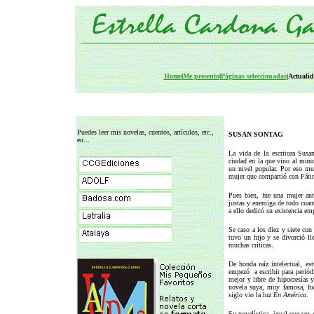
Home
|
Me presento
|
Páginas seleccionadas
|Actualid
Puedes leer mis novelas, cuentos, artículos, etc.,
SUSAN SONTAG
en...
La vida de la escritora Sus
ciudad en la que vino al mun
un nivel popular. Por eso muc
mujer que compartió con Fátim
Pues bien, fue una mujer ant
justas y enemiga de todo cuant
a ello dedicó su existencia e
Se caso a los diez y siete con
tuvo un hijo y se divorció ll
muchas críticas.
De honda raíz intelectual, e
empezó a escribir para perió
mejor y libre de hipocresías 
novela suya, muy famosa, f
siglo vio la luz
En América
.
Su novelística, igual que sus e