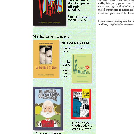
a ella, tampoco; padeció un c
estuvo en lugares donde las gu
criticó duramente la guerra de
su actitud para con Fidel Cast
Ahora Susan Sontag nos ha dej
también, tengámoslo presente.