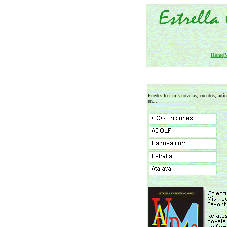
Home
|
M
Puedes leer mis novelas, cuentos, artícu
en...