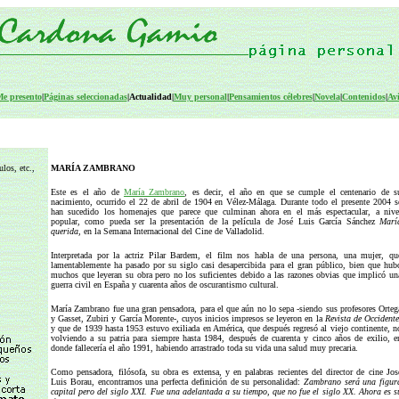
e presento
|
Páginas seleccionadas
|Actualidad|
Muy personal
|
Pensamientos célebres
|
Novela
|
Contenidos
|
Avi
los, etc.,
MARÍA ZAMBRANO
Este es el año de
María Zambrano
, es decir, el año en que se cumple el centenario de s
nacimiento, ocurrido el 22 de abril de 1904 en Vélez-Málaga. Durante todo el presente 2004 s
han sucedido los homenajes que parece que culminan ahora en el más espectacular, a nive
popular, como pueda ser la presentación de la película de José Luis García Sánchez
Marí
querida,
en la Semana Internacional del Cine de Valladolid.
Interpretada por la actriz Pilar Bardem, el film nos habla de una persona, una mujer, qu
lamentablemente ha pasado por su siglo casi desapercibida para el gran público, bien que hub
muchos que leyeran su obra pero no los suficientes debido a las razones obvias que implicó un
guerra civil en España y cuarenta años de oscurantismo cultural.
María Zambrano fue una gran pensadora, para el que aún no lo sepa -siendo sus profesores Orteg
y Gasset, Zubiri y García Morente-, cuyos inicios impresos se leyeron en la
Revista de Occident
y que de 1939 hasta 1953 estuvo exiliada en América, que después regresó al viejo continente, n
volviendo a su patria para siempre hasta 1984, después de cuarenta y cinco años de exilio, e
donde fallecería el año 1991, habiendo arrastrado toda su vida una salud muy precaria.
Como pensadora, filósofa, su obra es extensa, y en palabras recientes del director de cine Jos
Luis Borau, encontramos una perfecta definición de su personalidad:
Zambrano será una figur
capital pero del siglo XXI. Fue una adelantada a su tiempo, que no fue el siglo XX. Ahora es s