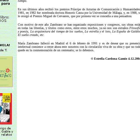
tiempo
.
En sus últimos años recibió los premios Príncipe de Asturias de Comunicación y Humanidades
1981, en 1982 fue nombrada doctora Honoris Causa por la Universidad de Málaga, y, en 1988, s
le otorgó el Premio Miguel de Cervantes, que por primera vez se concedía a una pensadora.
Con motivo de este año Zambrano se han organizado exposiciones y congresos, sus obras está
en todas las librerías, y títulos como estos, entre otros muchos, ya no nos son extraños
Filosofí
y poesía, La arquitectura del tiempo de los sueños, La estrella y el loto, La España de Galdós
El sueño creado, etc.
María Zambrano falleció en Madrid el 6 de febrero de 1991 y es de desear que su presenci
intelectual comience a crecer ahora ente nosotros con la circulación viva de su obra y que no tod
quede en la conmemoración de un centenario; se lo debemos.
© Estrella Cardona Gamio 4.12.200