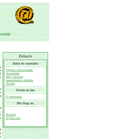
so legal
Enlaces
Índice de contenidos
u
Páginas seleccionadas
e
Actualidad
l
Muy personal
a
pensamientos célebres
Novela
e
Novela on line
o
a
El desterrado
Mis blogs en:
a
e
,
o
Blogger
n
el País.com
é
a
u