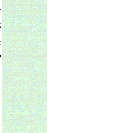
,
e
n
a
,
a
o
4