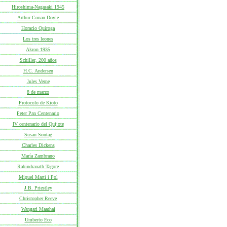
Hiroshima-Nagasaki 1945
Arthur Conan Doyle
Horacio Quiroga
Los tres leones
Akron 1935
Schiller, 200 años
H.C. Andersen
Jules Verne
8 de marzo
Protocolo de Kioto
Peter Pan Centenario
IV centenario del Quijote
Susan Sontag
Charles Dickens
María Zambrano
Rabindranath Tagore
Miquel Martí i Pol
J.B. Priestley
Christopher Reeve
Wangari Maathai
Umberto Eco