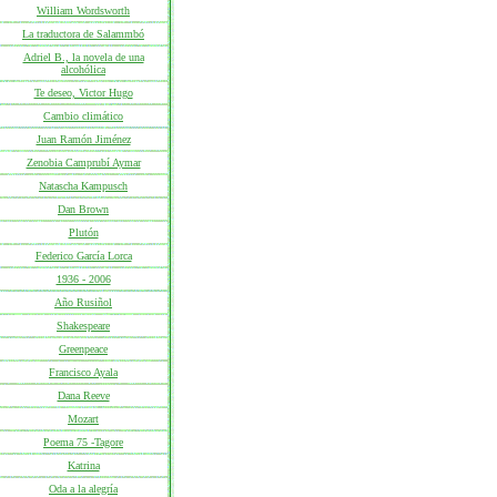
William Wordsworth
La traductora de Salammbó
Adriel B., la novela de una
alcohólica
Te deseo, Victor Hugo
Cambio climático
Juan Ramón Jiménez
Zenobia Camprubí Aymar
Natascha Kampusch
Dan Brown
Plutón
Federico García Lorca
1936 - 2006
Año Rusiñol
Shakespeare
Greenpeace
Francisco Ayala
Dana Reeve
Mozart
Poema 75 -Tagore
Katrina
Oda a la alegría