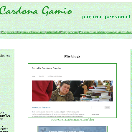
g
|
Me presento
|
Páginas seleccionadas
|
Actualidad
|
Muy personal
|
Pensamientos célebres
|
Novela
|
Contenidos
|
los, etc.,
Mis blogs
www.estrellacardonagamio.com/blog