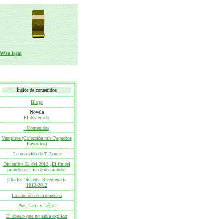
Aviso legal
Índice de contenidos
Blogs
Novela
El desterrado
+Contenidos
Vampiros (Colección mis Pequeños
Favoritos)
La otra vida de T. Loure
Diciembre 22 del 2012 ¿El fin del
mundo o el fin de un mundo?
Charles Dickens: Bicentenario
1812-2012
La canción de la manzana
Poe, Larra y Gógol
El abuelo que no sabía explicar