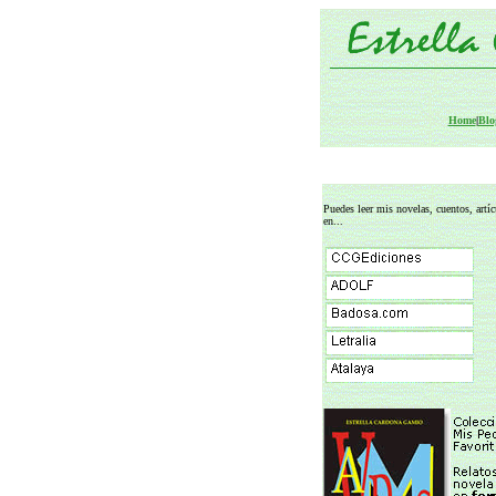
Home
|
Blo
Puedes leer mis novelas, cuentos, artícu
en...