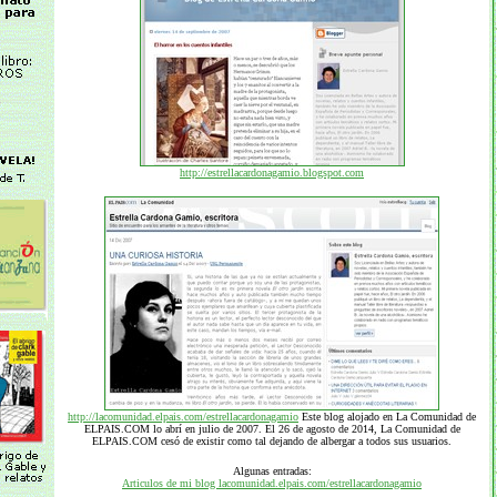
http://estrellacardonagamio.blogspot.com
http://lacomunidad.elpais.com/estrellacardonagamio
Este blog alojado en La Comunidad de
ELPAIS.COM lo abrí en julio de 2007. El 26 de agosto de 2014, La Comunidad de
ELPAIS.COM cesó de existir como tal dejando de albergar a todos sus usuarios.
Algunas entradas:
Articulos de mi blog lacomunidad.elpais.com/estrellacardonagamio