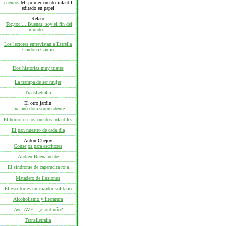
cuentos
Mi primer cuento infantil
editado en papel
Relato
¡Toc,toc!... Buenas, soy el fin del
mundo...
Los lectores entrevistan a Estrella
Cardona Gamio
Dos historias muy tristes
La trampa de ser mujer
TransLetralia
El otro jardín
Una anécdota sorprendente
El horror en los cuentos infantiles
El pan nuestro de cada día
Anton Chejov
Consejos para escritores
Andreu Buenafuente
El síndrome de caperucita roja
Matadero de ilusiones
El escritor es un cazador solitario
Alcoholismo y literatura
Ave, AVE... ¿Continúo?
TransLetralia